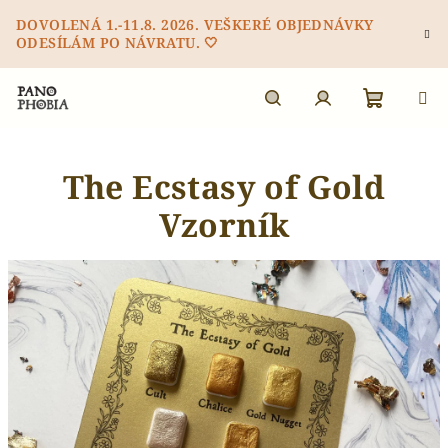
Přejít
DOVOLENÁ 1.-11.8. 2026. VEŠKERÉ OBJEDNÁVKY
na
ODESÍLÁM PO NÁVRATU. 🤍
obsah
Nákupn
Hledat
Přihlášení
The Ecstasy of Gold
košík
Vzorník