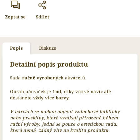
Zeptat se
Sdílet
Popis
Diskuze
Detailní popis produktu
Sada
ručně vyrobených
akvarelů.
Obsah pánviček je 1
ml
, díky vrstvě navíc ale
dostanete
vždy více barvy
.
V barvách se mohou objevit vzduchové bublinky
nebo praskliny, které vznikají přirozeně během
ruční výroby. Jedná se pouze o estetickou vadu,
která nemá žádný vliv na kvalitu produktu.