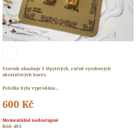
Vzorník obsahuje 5 třpytivých, ručně vyrobených
akvarelových barev.
Položka byla vyprodána…
600 Kč
Měrná
Momentálně nedostupné
cena:
Kód:
483