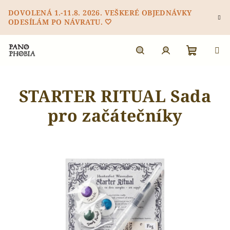
Přejít
DOVOLENÁ 1.-11.8. 2026. VEŠKERÉ OBJEDNÁVKY
na
ODESÍLÁM PO NÁVRATU. 🤍
obsah
Nákupn
Hledat
Přihlášení
STARTER RITUAL Sada
košík
pro začátečníky