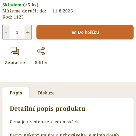
Skladem
(>5 ks)
cena:
Můžeme doručit do:
11.8.2026
Kód:
1123
−
+
Do košíku
Zeptat se
Sdílet
Popis
Diskuze
Detailní popis produktu
Cena je uvedena za jeden sáček.
Barvy nekonzumujte a uchovávejte je mimo dosah