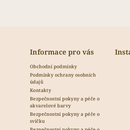
Z
á
Informace pro vás
Ins
p
a
Obchodní podmínky
t
Podmínky ochrany osobních
údajů
í
Kontakty
Bezpečnostní pokyny a péče o
akvarelové barvy
Bezpečnostní pokyny a péče o
svíčku
Bezpečnostní pokyny a péče o