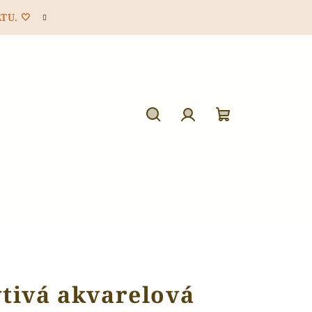
TU. 🤍
Hledat
Přihlášení
Nákupní
košík
tivá akvarelová