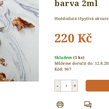
barva 2ml
Hnědozlatá třpytivá akvare
220 Kč
Měrná
cena:
Skladem
(1 ks)
Můžeme doručit do:
12.8.20
Kód:
967
−
+