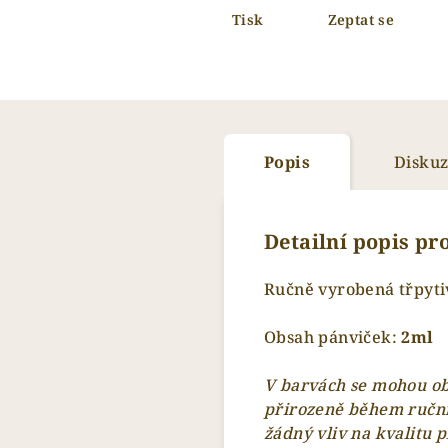
Tisk
Zeptat se
Popis
Disku
Detailní popis p
Ručně vyrobená třpyti
Obsah pánviček:
2
ml
V barvách se mohou obj
přirozeně během ruční
žádný vliv na kvalitu 