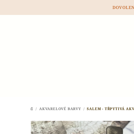
Přejít
DOVOLENÁ
na
obsah
/
AKVARELOVÉ BARVY
/
SALEM - TŘPYTIVÁ AK
DOMŮ