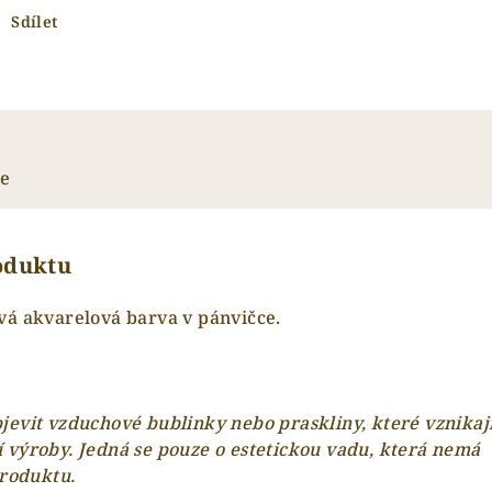
Sdílet
ze
roduktu
vá akvarelová barva v pánvičce.
evit vzduchové bublinky nebo praskliny, které vznikaj
 výroby. Jedná se pouze o estetickou vadu, která nemá
produktu.