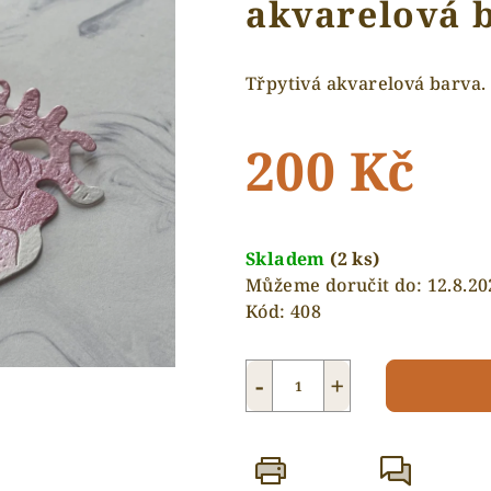
akvarelová 
Třpytivá akvarelová barva.
200 Kč
Měrná
cena:
Skladem
(2 ks)
Můžeme doručit do:
12.8.20
Kód:
408
−
+