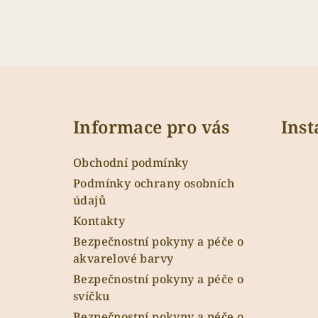
Z
á
Informace pro vás
Ins
p
a
Obchodní podmínky
t
Podmínky ochrany osobních
údajů
í
Kontakty
Bezpečnostní pokyny a péče o
akvarelové barvy
Bezpečnostní pokyny a péče o
svíčku
Bezpečnostní pokyny a péče o