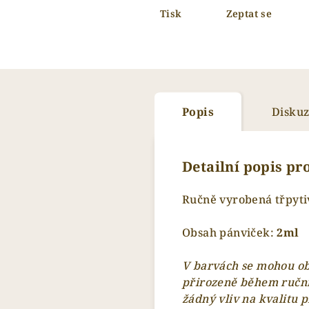
Tisk
Zeptat se
Popis
Disku
Detailní popis p
Ručně vyrobená třpyti
Obsah pánviček:
2
ml
V barvách se mohou obj
přirozeně během ruční
žádný vliv na kvalitu 