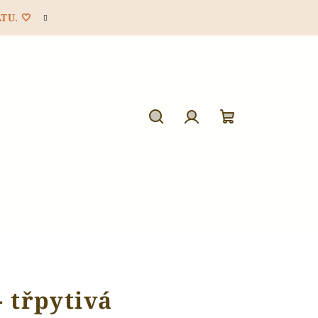
TU. 🤍
Hledat
Přihlášení
Nákupní
košík
 třpytivá