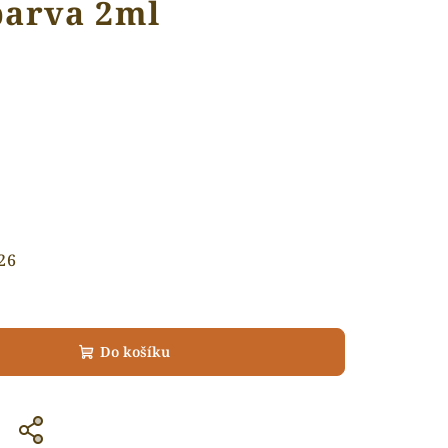
barva 2ml
26
Do košíku