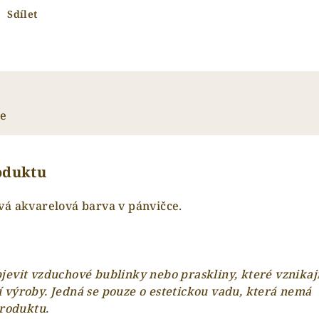
Sdílet
ze
roduktu
vá akvarelová barva v pánvičce.
evit vzduchové bublinky nebo praskliny, které vznikaj
 výroby. Jedná se pouze o estetickou vadu, která nemá
produktu.