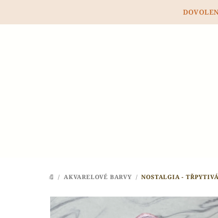
Přejít
DOVOLENÁ
na
obsah
/
AKVARELOVÉ BARVY
/
NOSTALGIA - TŘPYTIV
DOMŮ