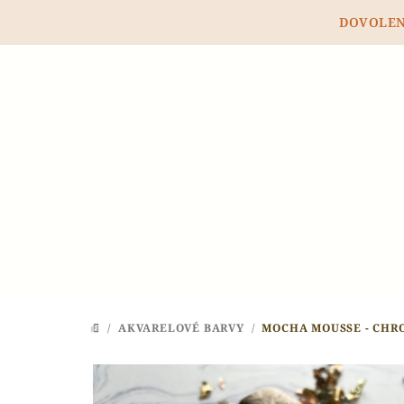
Přejít
DOVOLENÁ
na
obsah
/
AKVARELOVÉ BARVY
/
MOCHA MOUSSE - CHR
DOMŮ