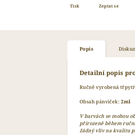
Tisk
Zeptat se
Popis
Disku
Detailní popis p
Ručně vyrobená třpyti
Obsah pánviček:
2
ml
V barvách se mohou obj
přirozeně během ruční
žádný vliv na kvalitu 