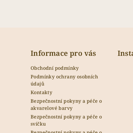
Z
á
Informace pro vás
Ins
p
a
Obchodní podmínky
t
Podmínky ochrany osobních
údajů
í
Kontakty
Bezpečnostní pokyny a péče o
akvarelové barvy
Bezpečnostní pokyny a péče o
svíčku
Bezpečnostní pokyny a péče o