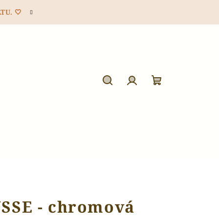
TU. 🤍
Hledat
Přihlášení
Nákupní
košík
SE - chromová