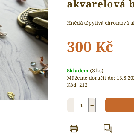
akvarelová 
Hnědá třpytivá chromová a
300 Kč
Měrná
cena:
Skladem
(3 ks)
Můžeme doručit do:
13.8.20
Kód:
212
−
+