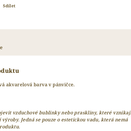
Sdílet
ze
roduktu
vá akvarelová barva v pánvičce.
evit vzduchové bublinky nebo praskliny, které vznikaj
 výroby. Jedná se pouze o estetickou vadu, která nemá
produktu.