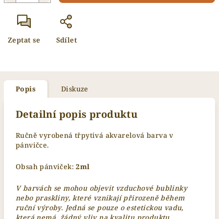
Zeptat se
Sdílet
Popis
Diskuze
Detailní popis produktu
Ručně vyrobená třpytivá akvarelová barva v
pánvičce.
Obsah pánviček:
2
ml
V barvách se mohou objevit vzduchové bublinky
nebo praskliny, které vznikají přirozeně během
ruční výroby. Jedná se pouze o estetickou vadu,
která nemá žádný vliv na kvalitu produktu.