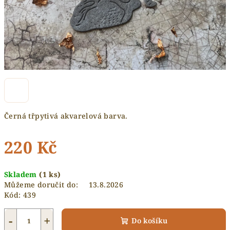
Černá třpytivá akvarelová barva.
220 Kč
Měrná
Skladem
(1 ks)
cena:
Můžeme doručit do:
13.8.2026
Kód:
439
−
+
Do košíku