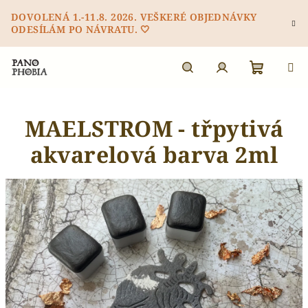
Přejít
DOVOLENÁ 1.-11.8. 2026. VEŠKERÉ OBJEDNÁVKY
na
ODESÍLÁM PO NÁVRATU. 🤍
obsah
Nákupn
Hledat
Přihlášení
MAELSTROM - třpytivá
košík
akvarelová barva 2ml