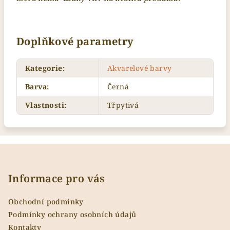
Doplňkové parametry
Kategorie
:
Akvarelové barvy
Barva
:
Černá
Vlastnosti
:
Třpytivá
Z
á
p
Informace pro vás
a
Obchodní podmínky
t
Podmínky ochrany osobních údajů
í
Kontakty