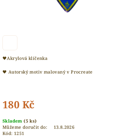
🖤Akrylová klíčenka
🖤 Autorský motiv malovaný v Procreate
180 Kč
Měrná
Skladem
(5 ks)
cena:
Můžeme doručit do:
13.8.2026
Kód:
1251