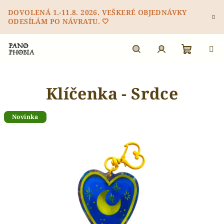
Přejít
DOVOLENÁ 1.-11.8. 2026. VEŠKERÉ OBJEDNÁVKY
na
ODESÍLÁM PO NÁVRATU. 🤍
obsah
Nákupn
Hledat
Přihlášení
Klíčenka - Srdce
košík
Novinka