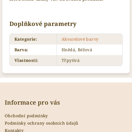
Doplňkové parametry
Kategorie
:
Akvarelové barvy
Barva
:
Hnědá, Béžová
Vlastnosti
:
Třpytivá
Z
á
p
Informace pro vás
a
Obchodní podmínky
t
Podmínky ochrany osobních údajů
í
Kontakty