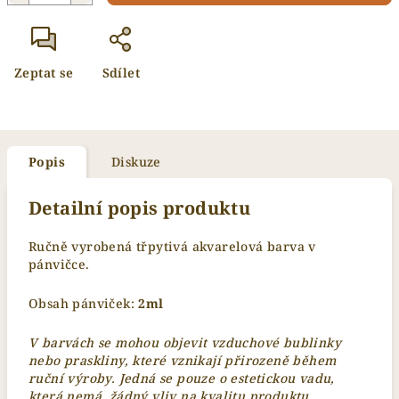
Zeptat se
Sdílet
Popis
Diskuze
Detailní popis produktu
Ručně vyrobená třpytivá akvarelová barva v
pánvičce.
Obsah pánviček:
2
ml
V barvách se mohou objevit vzduchové bublinky
nebo praskliny, které vznikají přirozeně během
ruční výroby. Jedná se pouze o estetickou vadu,
která nemá žádný vliv na kvalitu produktu.