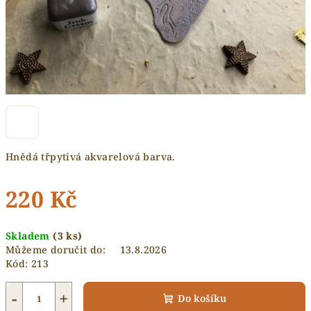
Hnědá třpytivá akvarelová barva.
220 Kč
Měrná
Skladem
(3 ks)
cena:
Můžeme doručit do:
13.8.2026
Kód:
213
−
+
Do košíku