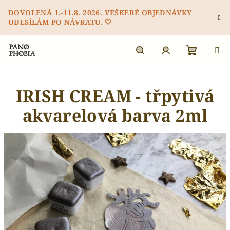
Přejít
DOVOLENÁ 1.-11.8. 2026. VEŠKERÉ OBJEDNÁVKY
na
ODESÍLÁM PO NÁVRATU. 🤍
obsah
Nákupn
Hledat
Přihlášení
IRISH CREAM - třpytivá
košík
akvarelová barva 2ml