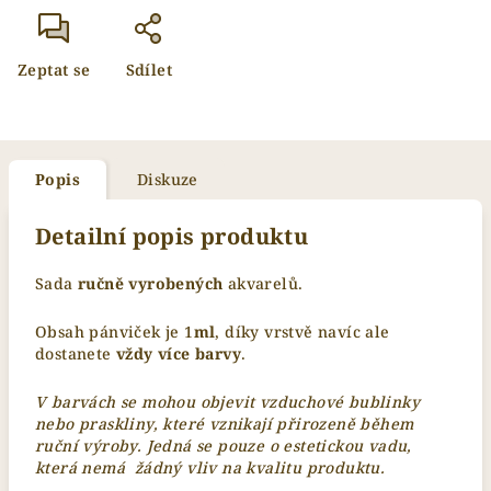
Zeptat se
Sdílet
Popis
Diskuze
Detailní popis produktu
Sada
ručně vyrobených
akvarelů.
Obsah pánviček je 1
ml
, díky vrstvě navíc ale
dostanete
vždy více barvy
.
V barvách se mohou objevit vzduchové bublinky
nebo praskliny, které vznikají přirozeně během
ruční výroby. Jedná se pouze o estetickou vadu,
která nemá žádný vliv na kvalitu produktu.