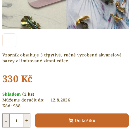
Vzorník obsahuje 3 třpytivé, ručně vyrobené akvarelové
barvy z limitované zimní edice.
330 Kč
Měrná
Skladem
(2 ks)
cena:
Můžeme doručit do:
12.8.2026
Kód:
988
−
+
Do košíku