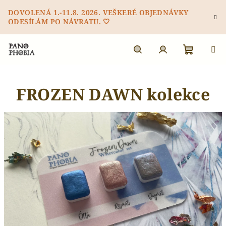
Přejít
DOVOLENÁ 1.-11.8. 2026. VEŠKERÉ OBJEDNÁVKY
na
ODESÍLÁM PO NÁVRATU. 🤍
obsah
Nákupn
Hledat
Přihlášení
FROZEN DAWN kolekce
košík