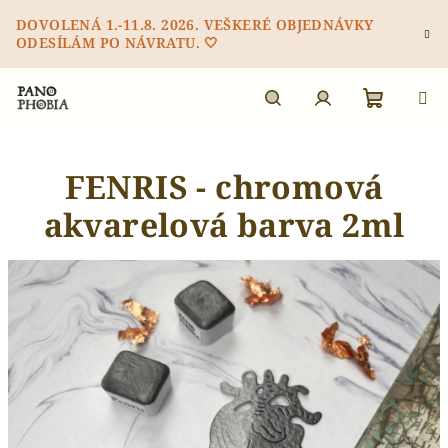
Přejít
DOVOLENÁ 1.-11.8. 2026. VEŠKERÉ OBJEDNÁVKY
na
ODESÍLÁM PO NÁVRATU. 🤍
obsah
Nákupn
Hledat
Přihlášení
FENRIS - chromová
košík
akvarelová barva 2ml