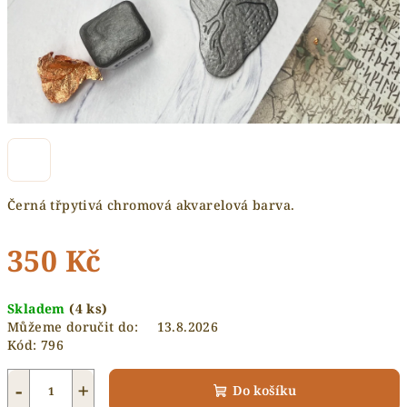
Černá třpytivá chromová akvarelová barva.
350 Kč
Měrná
Skladem
(4 ks)
cena:
Můžeme doručit do:
13.8.2026
Kód:
796
−
+
Do košíku