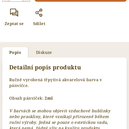
Zeptat se
Sdílet
Popis
Diskuze
Detailní popis produktu
Ručně vyrobená třpytivá akvarelová barva v
pánvičce.
Obsah pánviček:
2
ml
V barvách se mohou objevit vzduchové bublinky
nebo praskliny, které vznikají přirozeně během
ruční výroby. Jedná se pouze o estetickou vadu,
která nemá žádný vliv na kvalitu produktu.