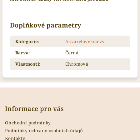
Doplňkové parametry
Kategorie
:
Akvarelové barvy
Barva
:
Černá
Vlastnosti
:
Chromová
Z
á
p
Informace pro vás
a
Obchodní podmínky
t
Podmínky ochrany osobních údajů
í
Kontakty