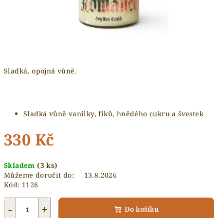
Sladká, opojná vůně.
Sladká vůně vanilky, fíků, hnědého cukru a švestek
330 Kč
Měrná
Skladem
(3 ks)
cena:
Můžeme doručit do:
13.8.2026
Kód:
1126
−
+
Do košíku