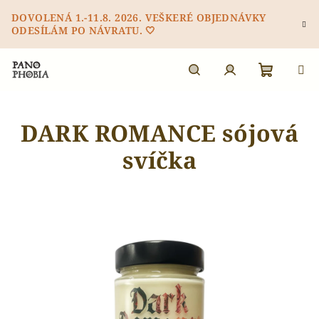
Přejít
DOVOLENÁ 1.-11.8. 2026. VEŠKERÉ OBJEDNÁVKY
na
ODESÍLÁM PO NÁVRATU. 🤍
obsah
Nákupn
Hledat
Přihlášení
DARK ROMANCE sójová
košík
svíčka