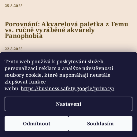
25.8.2025
Porovnání: Akvarelová paletka z Temu
vs. ručně vyráběné akvarely
Panophobia
22.8.2025
Tento web používá k poskytování služeb,
personalizaci reklam a analýze návštěvnosti
soubory cookie, které napomáhají neustále
Přijímáme online platby
zlepšovat funkce
webu.
https://business.safety.google/privacy/
Nastavení
Copyright 2026
Panophobia
. Všechna práva vyhrazena.
Odmítnout
Souhlasím
Vytvořil Shoptet