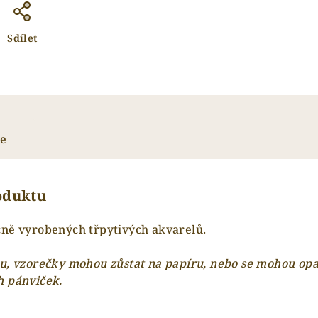
Sdílet
ze
roduktu
čně vyrobených třpytivých akvarelů.
u, vzorečky mohou zůstat na papíru, nebo se mohou opat
h pánviček.