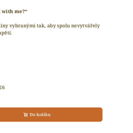
t with me?“
tíny vybranými tak, aby spolu nevytvářely
pětí.
26
Do košíku