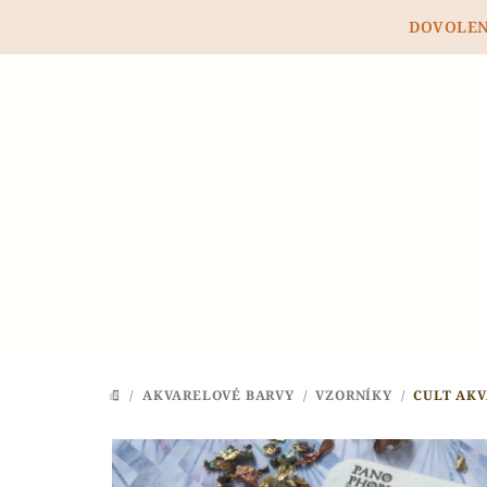
Přejít
DOVOLENÁ
na
obsah
/
AKVARELOVÉ BARVY
/
VZORNÍKY
/
CULT AK
DOMŮ