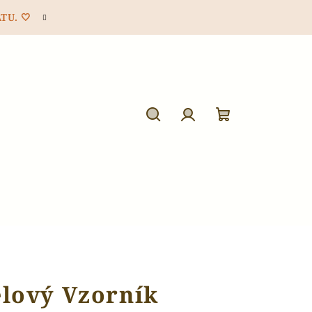
TU. 🤍
Hledat
Přihlášení
Nákupní
košík
lový Vzorník