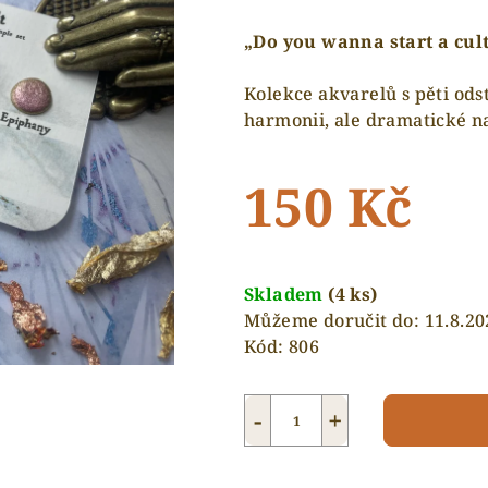
„Do you wanna start a cul
Kolekce akvarelů s pěti ods
harmonii, ale dramatické na
150 Kč
Měrná
cena:
Skladem
(4 ks)
Můžeme doručit do:
11.8.20
Kód:
806
−
+