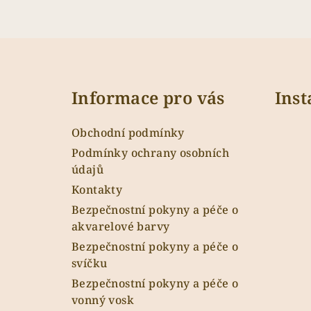
Z
á
Informace pro vás
Ins
p
a
Obchodní podmínky
t
Podmínky ochrany osobních
údajů
í
Kontakty
Bezpečnostní pokyny a péče o
akvarelové barvy
Bezpečnostní pokyny a péče o
svíčku
Bezpečnostní pokyny a péče o
vonný vosk