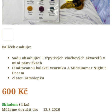
Balíček osahuje:
Sadu obsahující 5 třpytivých vločkových akvarelů v
mini pánvičkách
Limitovanou kolekci vzorníku A Midsummer Night't
Dream
Zlatou samolepku
600 Kč
Měrná
Skladem
(4 ks)
cena:
Můžeme doručit do:
13.8.2026