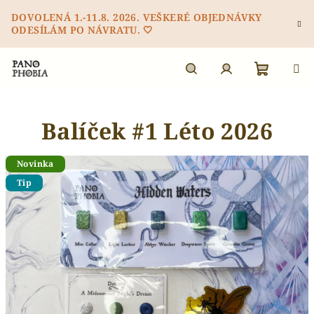
Přejít
DOVOLENÁ 1.-11.8. 2026. VEŠKERÉ OBJEDNÁVKY
na
ODESÍLÁM PO NÁVRATU. 🤍
obsah
Nákupn
Hledat
Přihlášení
Balíček #1 Léto 2026
košík
Novinka
Tip