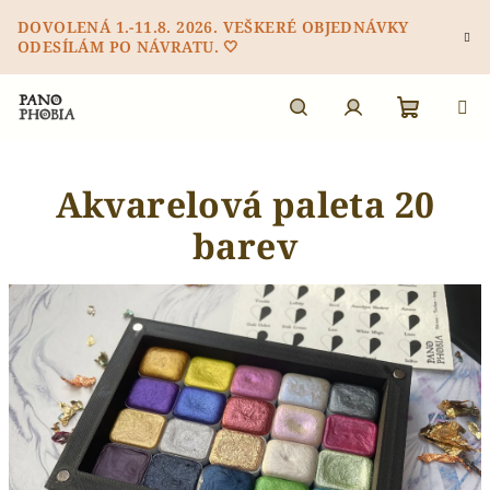
Přejít
DOVOLENÁ 1.-11.8. 2026. VEŠKERÉ OBJEDNÁVKY
na
ODESÍLÁM PO NÁVRATU. 🤍
obsah
Nákupn
Hledat
Přihlášení
Akvarelová paleta 20
košík
barev