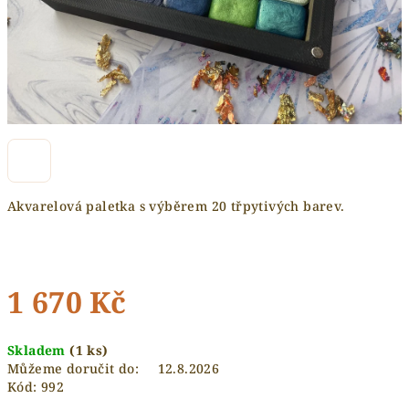
Akvarelová paletka s výběrem 20 třpytivých barev.
1 670 Kč
Měrná
Skladem
(1 ks)
cena:
Můžeme doručit do:
12.8.2026
Kód:
992